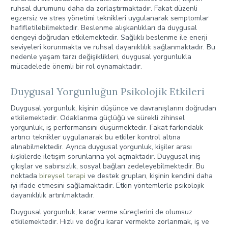
ruhsal durumunu daha da zorlaştırmaktadır. Fakat düzenli
egzersiz ve stres yönetimi teknikleri uygulanarak semptomlar
hafifletilebilmektedir. Beslenme alışkanlıkları da duygusal
dengeyi doğrudan etkilemektedir. Sağlıklı beslenme ile enerji
seviyeleri korunmakta ve ruhsal dayanıklılık sağlanmaktadır. Bu
nedenle yaşam tarzı değişiklikleri, duygusal yorgunlukla
mücadelede önemli bir rol oynamaktadır.
Duygusal Yorgunluğun Psikolojik Etkileri
Duygusal yorgunluk, kişinin düşünce ve davranışlarını doğrudan
etkilemektedir. Odaklanma güçlüğü ve sürekli zihinsel
yorgunluk, iş performansını düşürmektedir. Fakat farkındalık
artırıcı teknikler uygulanarak bu etkiler kontrol altına
alınabilmektedir. Ayrıca duygusal yorgunluk, kişiler arası
ilişkilerde iletişim sorunlarına yol açmaktadır. Duygusal iniş
çıkışlar ve sabırsızlık, sosyal bağları zedeleyebilmektedir. Bu
noktada
bireysel terapi
ve destek grupları, kişinin kendini daha
iyi ifade etmesini sağlamaktadır. Etkin yöntemlerle psikolojik
dayanıklılık artırılmaktadır.
Duygusal yorgunluk, karar verme süreçlerini de olumsuz
etkilemektedir. Hızlı ve doğru karar vermekte zorlanmak, iş ve