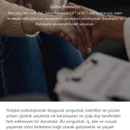
Zehra Bekmezci
Merhaba, ben Uzm. Psk. Zehra Bekmezci. CBT ve ACT yaklaşımlarıyla, ergen
ve yetişkinlerle psikolojik danışmanlık çalışmaları yürütüyorum. Başakşehir ve
Bahçeşehir çevresinde hizmet veriyorum.
Yetişkin psikolojisinde duygusal yorgunluk: belirtiler ve çözüm
yolları, günlük yaşamda sık karşılaşılan ve çoğu kişi tarafından
fark edilmeyen bir durumdur. Bu yorgunluk, iş, aile ve sosyal
yaşamda stres birikimine bağlı olarak gelişmekte ve yaşam