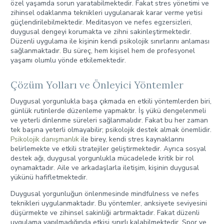
özel yaşamda sorun yaratabilmektedir. Fakat stres yönetimi ve
zihinsel odaklanma teknikleri uygulanarak karar verme yetisi
güçlendirilebilmektedir. Meditasyon ve nefes egzersizleri,
duygusal dengeyi korumakta ve zihni sakinleştirmektedir.
Düzenli uygulama ile kişinin kendi psikolojik sınırlarını anlaması
sağlanmaktadır. Bu süreç, hem kişisel hem de profesyonel
yaşamı olumlu yönde etkilemektedir.
Çözüm Yolları ve Önleyici Yöntemler
Duygusal yorgunlukla başa çıkmada en etkili yöntemlerden biri,
günlük rutinlerde düzenleme yapmaktır. İş yükü dengelenmeli
ve yeterli dinlenme süreleri sağlanmalıdır. Fakat bu her zaman
tek başına yeterli olmayabilir; psikolojik destek almak önemlidir.
Psikolojik danışmanlık
ile birey, kendi stres kaynaklarını
belirlemekte ve etkili stratejiler geliştirmektedir. Ayrıca sosyal
destek ağı, duygusal yorgunlukla mücadelede kritik bir rol
oynamaktadır. Aile ve arkadaşlarla iletişim, kişinin duygusal
yükünü hafifletmektedir.
Duygusal yorgunluğun önlenmesinde mindfulness ve nefes
teknikleri uygulanmaktadır. Bu yöntemler, anksiyete seviyesini
düşürmekte ve zihinsel sakinliği artırmaktadır. Fakat düzenli
uygulama yapılmadığında etkisi sınırlı kalabilmektedir. Spor ve