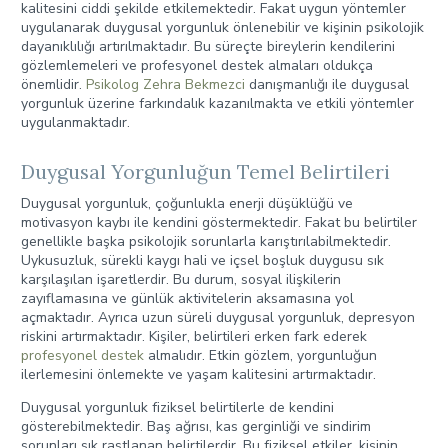
kalitesini ciddi şekilde etkilemektedir. Fakat uygun yöntemler
uygulanarak duygusal yorgunluk önlenebilir ve kişinin psikolojik
dayanıklılığı artırılmaktadır. Bu süreçte bireylerin kendilerini
gözlemlemeleri ve profesyonel destek almaları oldukça
önemlidir.
Psikolog Zehra Bekmezci
danışmanlığı ile duygusal
yorgunluk üzerine farkındalık kazanılmakta ve etkili yöntemler
uygulanmaktadır.
Duygusal Yorgunluğun Temel Belirtileri
Duygusal yorgunluk, çoğunlukla enerji düşüklüğü ve
motivasyon kaybı ile kendini göstermektedir. Fakat bu belirtiler
genellikle başka psikolojik sorunlarla karıştırılabilmektedir.
Uykusuzluk, sürekli kaygı hali ve içsel boşluk duygusu sık
karşılaşılan işaretlerdir. Bu durum, sosyal ilişkilerin
zayıflamasına ve günlük aktivitelerin aksamasına yol
açmaktadır. Ayrıca uzun süreli duygusal yorgunluk, depresyon
riskini artırmaktadır. Kişiler, belirtileri erken fark ederek
profesyonel destek
almalıdır. Etkin gözlem, yorgunluğun
ilerlemesini önlemekte ve yaşam kalitesini artırmaktadır.
Duygusal yorgunluk fiziksel belirtilerle de kendini
gösterebilmektedir. Baş ağrısı, kas gerginliği ve sindirim
sorunları sık rastlanan belirtilerdir. Bu fiziksel etkiler, kişinin