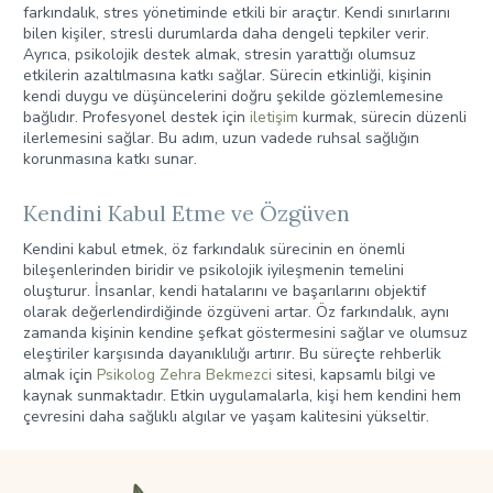
farkındalık, stres yönetiminde etkili bir araçtır. Kendi sınırlarını
bilen kişiler, stresli durumlarda daha dengeli tepkiler verir.
Ayrıca, psikolojik destek almak, stresin yarattığı olumsuz
etkilerin azaltılmasına katkı sağlar. Sürecin etkinliği, kişinin
kendi duygu ve düşüncelerini doğru şekilde gözlemlemesine
bağlıdır. Profesyonel destek için
iletişim
kurmak, sürecin düzenli
ilerlemesini sağlar. Bu adım, uzun vadede ruhsal sağlığın
korunmasına katkı sunar.
Kendini Kabul Etme ve Özgüven
Kendini kabul etmek, öz farkındalık sürecinin en önemli
bileşenlerinden biridir ve psikolojik iyileşmenin temelini
oluşturur. İnsanlar, kendi hatalarını ve başarılarını objektif
olarak değerlendirdiğinde özgüveni artar. Öz farkındalık, aynı
zamanda kişinin kendine şefkat göstermesini sağlar ve olumsuz
eleştiriler karşısında dayanıklılığı artırır. Bu süreçte rehberlik
almak için
Psikolog Zehra Bekmezci
sitesi, kapsamlı bilgi ve
kaynak sunmaktadır. Etkin uygulamalarla, kişi hem kendini hem
çevresini daha sağlıklı algılar ve yaşam kalitesini yükseltir.