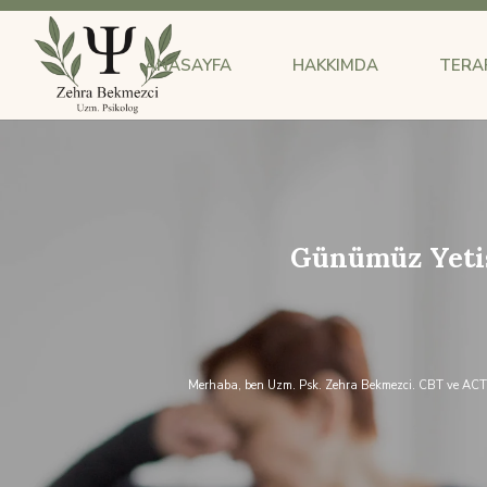
ANASAYFA
HAKKIMDA
TERAP
Günümüz Yetiş
Merhaba, ben Uzm. Psk. Zehra Bekmezci. CBT ve ACT ya