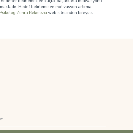
 hedefler belirlemek ve küçük başarılarla motivasyonu
mamaktadır. Hedef belirleme ve motivasyon artırma
Psikolog Zehra Bekmezci
web sitesinden bireysel
om