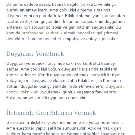
Dinleme, sadece sessiz kalmak değildir; dikkatli ve bilinçli
olarak anlamayı içerir. Ama çoğu kişi dinleme sırasında
düşüncelerini ön planda tutar. Etkili dinleme, yanlış anlamaları
azaltır ve ilişkileri güçlendirir. İnsanlar, karşıdakinin duygularını
anlamak için sorular sorabilir ve geri bildirim sağlayabilir. Bu
konuda
profesyonel rehberlik
almak, becerileri geliştirmeyi
destekler. Dinleme becerileri, empatiyi ve anlayışı pekiştirir.
Duyguları Yönetmek
Duyguları yönetmek, iletişimde sakin ve kontrollü kalmayı
sağlar. Ama çoğu kişi yoğun duygular karşısında tepkilerini
kontrol edemez. Kendi duygularını anlamak, karşılıklı iletişimi
kolaylaştırır. Duygusal Zeka ile Daha Etkili İletişim Kurmanın
Yolları, duyguları bilinçli şekilde ifade etmeyi önerir.
Duygusal
kontrol teknikleri
uygulamak, günlük yaşamda fark yaratır.
Fakat sabır ve sürekli uygulama önemlidir.
İletişimde Geri Bildirim Vermek
Geri bildirim, ilişkileri iyileştirmenin en etkili yollarından biridir.
Ama eleştiriler yapıcı şekilde sunulmalıdır. Açık ve nazik geri
bildirim, karşı tarafın kendini geliştirmesini sağlar. İnsanlar geri