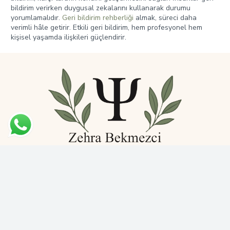
bildirim verirken duygusal zekalarını kullanarak durumu
yorumlamalıdır.
Geri bildirim rehberliği
almak, süreci daha
verimli hâle getirir. Etkili geri bildirim, hem profesyonel hem
kişisel yaşamda ilişkileri güçlendirir.
Bahçeşehir 1. Kısım Mh. Ardıç Cd. No: 94 Başakşehir / İstanbul
+90 531 774 69 12
info@psikologzehrabekmezci.com
Web Design:
LF Dijital
Bahçeşehir Kaygı ve Stres Yönetimi
Bahçeşehir Psikolog
Bahçeşehir Kabul ve