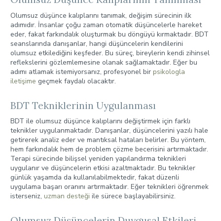
Olumsuz düşünce kalıplarını tanımak, değişim sürecinin ilk
adımıdır. İnsanlar çoğu zaman otomatik düşüncelerle hareket
eder, fakat farkındalık oluşturmak bu döngüyü kırmaktadır. BDT
seanslarında danışanlar, hangi düşüncelerin kendilerini
olumsuz etkilediğini keşfeder. Bu süreç, bireylerin kendi zihinsel
reflekslerini gözlemlemesine olanak sağlamaktadır. Eğer bu
adımı atlamak istemiyorsanız, profesyonel bir
psikologla
iletişime
geçmek faydalı olacaktır.
BDT Tekniklerinin Uygulanması
BDT ile olumsuz düşünce kalıplarını değiştirmek için farklı
teknikler uygulanmaktadır. Danışanlar, düşüncelerini yazılı hale
getirerek analiz eder ve mantıksal hataları belirler. Bu yöntem,
hem farkındalık hem de problem çözme becerisini artırmaktadır.
Terapi sürecinde bilişsel yeniden yapılandırma teknikleri
uygulanır ve düşüncelerin etkisi azaltmaktadır. Bu teknikler
günlük yaşamda da kullanılabilmektedir, fakat düzenli
uygulama başarı oranını artırmaktadır. Eğer teknikleri öğrenmek
isterseniz,
uzman desteği
ile sürece başlayabilirsiniz.
Olumsuz Düşüncelerin Duygusal Etkileri