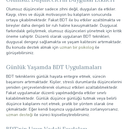
Olumsuz düşünceler sadece zihni değil, duyguları da etkiler.
Kaygı, stres ve düşük motivasyon bu kalıpların sonucunda
ortaya çıkabilmektedir. Fakat BDT ile bu etkiler azaltılmakta ve
bireyler daha dengeli bir ruh haline kavuşmaktadır. Duygusal
farkındalık geliştirmek, olumsuz düşünceleri yönetmek için kritik
öneme sahiptir. Düzenli olarak uygulanan BDT teknikleri,
duygusal dengeyi sağlamakta ve yaşam kalitesini artırmaktadır.
Bu konuda destek almak için
uzman bir psikolog
ile
görüşebilirsiniz.
Günlük Yaşamda BDT Uygulamaları
BDT tekniklerini günlük hayata entegre etmek, sürecin
başarısını artırmaktadır. Kişiler, stresli durumlarda düşüncelerini
yeniden çerçevelendirerek olumsuz etkileri azaltabilmektedir.
Fakat uygulamalar düzenli yapılmadığında etkiler sınırlı
kalabilmektedir. Günlük düşünce günlüğü tutmak veya belirli
düşünce kalıplarını not etmek, pratik bir yöntem olarak öne
çıkmaktadır. Eğer kendi başınıza uygulamakta zorlanıyorsanız,
uzman desteği
ile süreci kişiselleştirebilirsiniz.
BDT’nin Uzun Vadeli Faydaları