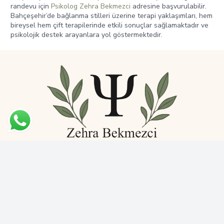
randevu için
Psikolog Zehra Bekmezci
adresine başvurulabilir.
Bahçeşehir’de bağlanma stilleri üzerine terapi yaklaşımları, hem
bireysel hem çift terapilerinde etkili sonuçlar sağlamaktadır ve
psikolojik destek arayanlara yol göstermektedir.
Bahçeşehir 1. Kısım Mh. Ardıç Cd. No: 94 Başakşehir / İstanbul
+90 531 774 69 12
info@psikologzehrabekmezci.com
Web Design:
LF Dijital
Bahçeşehir Kaygı ve Stres Yönetimi
Bahçeşehir Psikolog
Bahçeşehir Kabul ve