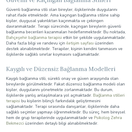
Güvenli bağlanma stili olan bireyler, ilişkilerinde duygularını
rahat ifade etmektedir. Ama kaçıngan bağlanma stiline sahip
kişiler, duygusal yakınlıktan kaçınmakta ve çekingen
davranmaktadır. Terapi sürecinde, kaçıngan bireylerin güvenli
bağlanma becerileri kazanmaları hedeflenmektedir. Bu noktada,
Bahçeşehir bağlanma terapisi
etkin bir şekilde uygulanmaktadır.
Daha fazla bilgi ve randevu için
iletişim sayfası
üzerinden
destek alınabilmektedir. Terapiler, kişinin kendini tanımasını ve
ilişkilerde sağlıklı sınırlar koymasını sağlamaktadır.
Kaygılı ve Düzensiz Bağlanma Modelleri
Kaygılı bağlanma stili, sürekli onay ve güven arayışında olan
bireylerde görülmektedir. Fakat düzensiz bağlanma modeli olan
kişiler, duygularını yönetmekte zorlanmaktadır. Bu durum,
ilişkilerde yanlış anlaşılmalara yol açmaktadır.
Bağlanma stilleri
terapisi
bu kişilerin bilinçli farkındalık geliştirmesini
sağlamaktadır. Terapi sırasında danışanlar, ilişkilerinde daha
sağlıklı seçimler yapmayı öğrenmektedir. Bu süreç, hem bireysel
hem de grup terapilerinde uygulanmaktadır ve
Psikolog Zehra
Bekmezci
üzerinden detaylı bilgi alınabilmektedir.