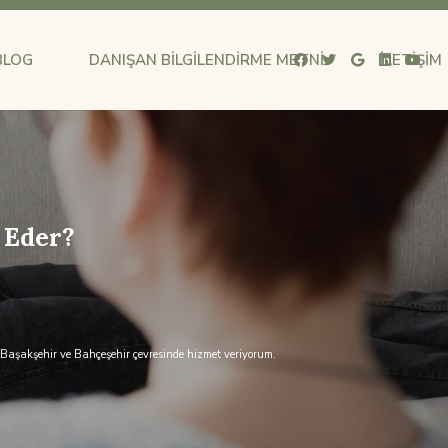
BLOG
DANIŞAN BILGILENDIRME METNI
İLETIŞIM
 Eder?
Başakşehir ve Bahçeşehir çevresinde hizmet veriyorum.