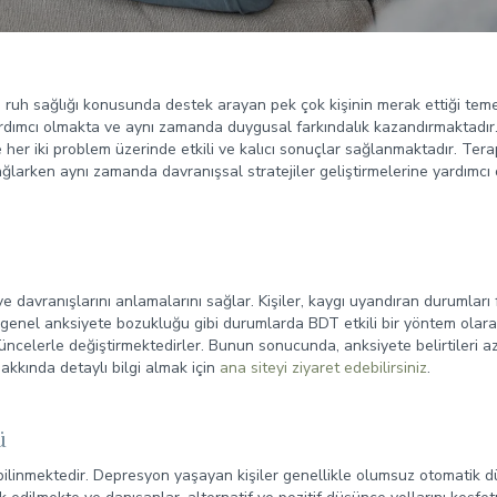
uh sağlığı konusunda destek arayan pek çok kişinin merak ettiği temel k
yardımcı olmakta ve aynı zamanda duygusal farkındalık kazandırmaktadır.
her iki problem üzerinde etkili ve kalıcı sonuçlar sağlanmaktadır. Terap
ağlarken aynı zamanda davranışsal stratejiler geliştirmelerine yardımcı
davranışlarını anlamalarını sağlar. Kişiler, kaygı uyandıran durumları f
ve genel anksiyete bozukluğu gibi durumlarda BDT etkili bir yöntem olar
üncelerle değiştirmektedirler. Bunun sonucunda, anksiyete belirtileri a
akkında detaylı bilgi almak için
ana siteyi ziyaret edebilirsiniz
.
ü
ilinmektedir. Depresyon yaşayan kişiler genellikle olumsuz otomatik d