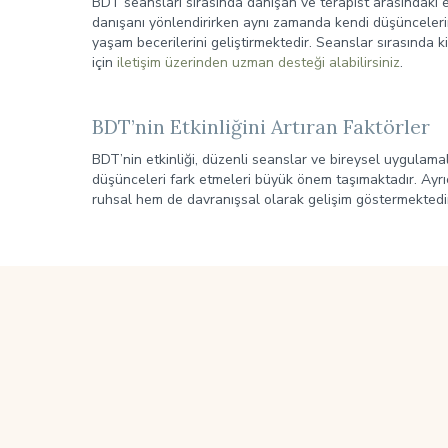
BDT seansları sırasında danışan ve terapist arasındaki et
danışanı yönlendirirken aynı zamanda kendi düşüncelerin
yaşam becerilerini geliştirmektedir. Seanslar sırasında ki
için
iletişim üzerinden uzman desteği alabilirsiniz
.
BDT’nin Etkinliğini Artıran Faktörler
BDT’nin etkinliği, düzenli seanslar ve bireysel uygulamal
düşünceleri fark etmeleri büyük önem taşımaktadır. Ayrıc
ruhsal hem de davranışsal olarak gelişim göstermektedir