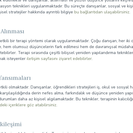
 edilmekte ve danışanlar, alternatif ve pozitif düşünce yollarını keşf
vasyon teknikleri uygulanmaktadır. Bu süreçte danışanlar, sosyal ve kiş
sel stratejiler hakkında ayrıntılı bilgiye
bu bağlantıdan ulaşabilirsiniz
.
 Alınması
tkili bir terapi yöntemi olarak uygulanmaktadır. Çoğu danışan, her iki 
çte, hem olumsuz düşüncelerin fark edilmesi hem de davranışsal müdah
tebilirler. Terapi sırasında çeşitli bilişsel yeniden yapılandırma teknik
lmak isteyenler
iletişim sayfasını ziyaret edebilirler
.
Yansımaları
li olmaktadır. Danışanlar, öğrendikleri stratejileri iş, okul ve sosyal
a karşılaşıldığında derin nefes alma, farkındalık ve düşünce yeniden yapıl
rumları daha az kişisel algılamaktadır. Bu teknikler, terapinin kalıcılığı
deki içeriklere göz atabilirsiniz
.
kileşimi