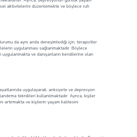
etmektedirler. Ayrıca, depresyonun günlük yaşam
isel aktivitelerini düzenlemekte ve böylece ruh
durumu da aynı anda deneyimlediği için, terapistler
alelerin uygulanması sağlanmaktadır. Böylece
leri uygulanmakta ve danışanların kendilerine olan
 hayatlarında uygulayarak, anksiyete ve depresyon
andırma teknikleri kullanılmaktadır. Ayrıca, kişiler
nı artırmakta ve kişilerin yaşam kalitesini