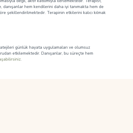
ıyla değil, aktif katılımıyla ilerlemektedir. Terapist,
e, danışanlar hem kendilerini daha iyi tanımakta hem de
e şekillendirilmektedir. Terapinin etkilerini kalıcı kılmak
stratejileri günlük hayata uygulamaları ve olumsuz
oğrudan etkilemektedir. Danışanlar, bu süreçte hem
şabilirsiniz
.