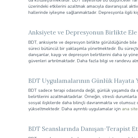
da kötüleştirmektedir. BDT sayesinde bu düşünceler fark
üzerindeki etkilerini azaltmak amacıyla davranışsal akti
hallerinde iyileşme sağlanmaktadır. Depresyonla ilgili kişi
Anksiyete ve Depresyonun Birlikte Ele
BDT, anksiyete ve depresyon birlikte görüldüğünde bile e
süreci bütüncül bir yaklaşımla yönetmektedir. Bu süre
danışanlar, kaygı ve depresyon belirtilerini daha iyi yöne
güvenleri artırılmaktadır. Daha fazla bilgi ve randevu a
BDT Uygulamalarının Günlük Hayata 
BDT sadece terapi odasında değil, günlük yaşamda da etki
belirtilerini azaltmaktadırlar. Örneğin, stresli durumlarl
sosyal ilişkilerde daha bilinçli davranmakta ve olumsuz du
yükseltmektedir. Daha ayrıntılı uygulamalar için
ana site
BDT Seanslarında Danışan-Terapist Et