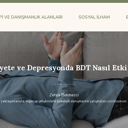
I VE DANIŞMANLIK ALANLARI
SOSYAL İLHAM
yete ve Depresyonda BDT Nasıl Etki
Zehra Bekmezci
klaşımlarıyla, ergen ve yetişkinlerle psikolojik danışmanlık çalışmaları yürütüyorum. 